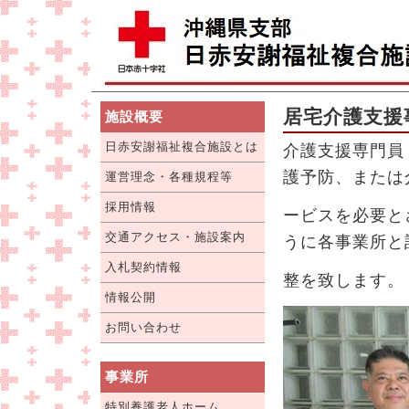
居宅介護支援
施設概要
日赤安謝福祉複合施設とは
介護支援専門員
護予防、または
運営理念・各種規程等
採用情報
ービスを必要と
交通アクセス・施設案内
うに各事業所と
入札契約情報
整を致します。
情報公開
お問い合わせ
事業所
特別養護老人ホーム