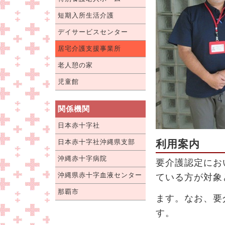
短期入所生活介護
デイサービスセンター
居宅介護支援事業所
老人憩の家
児童館
関係機関
日本赤十字社
日本赤十字社沖縄県支部
利用案内
沖縄赤十字病院
要介護認定にお
沖縄県赤十字血液センター
ている方が対象
那覇市
ます。なお、要
す。